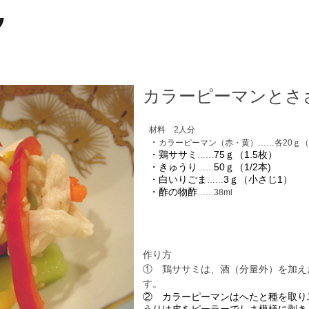
カラーピーマンとさ
材料 2人分
​・
カラーピーマン（赤・黄）……各20ｇ（大
・鶏ササミ
75ｇ（1.5枚）
……
・きゅうり
50ｇ（1/2本)
……
・白いりごま
3ｇ（小さじ1）
……
・酢の物酢
……38ml
作り方
①
鶏ササミは、酒（分量外）を加え
す。
② カラーピーマンはへたと種を取り