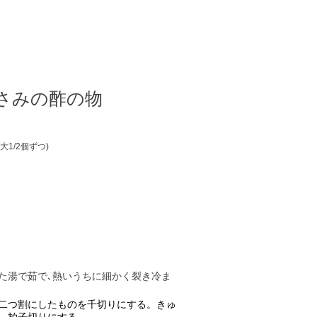
さみの酢の物
1/2個ずつ)
た湯で茹で､熱いうちに細かく裂き冷ま
二つ割にしたものを千切りにする。きゅ