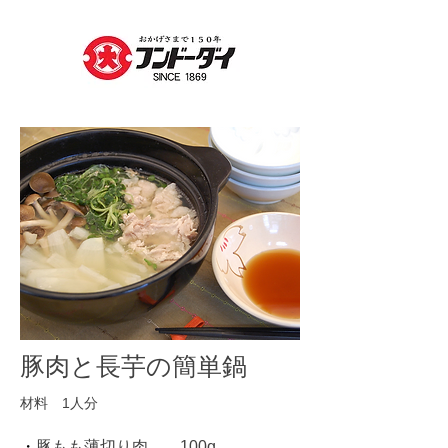
豚肉と長芋の簡単鍋
材料 1人分
​・
豚もも薄切り肉……100g