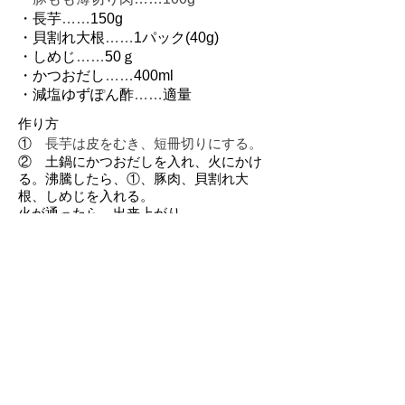
・長芋
……
150g
・貝割れ大根
……
1パック(40g)
・しめじ
……
50ｇ
・かつおだし
……
400ml
・減塩ゆずぽん酢
……
適量
作り方
①
長芋は皮をむき、短冊切りにする。
② 土鍋にかつおだしを入れ、火にかけ
る。沸騰したら、①、豚肉、貝割れ大
根、しめじを入れる。
火が通ったら、出来上がり。
③ 減塩ゆずぽん酢につけてお召し上が
りください。
熊本県熊本市北区楠野町972