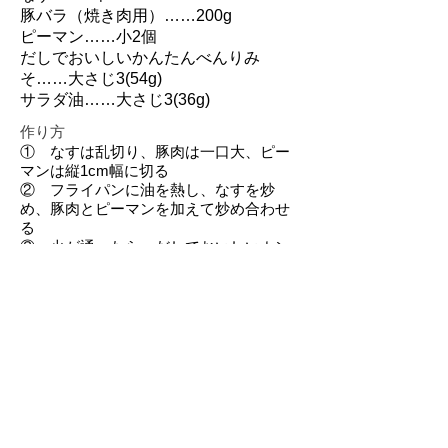
豚バラ（焼き肉用）……200g
ピーマン……小2個
だしでおいしいかんたんべんりみ
そ……大さじ3(54g)
サラダ油……大さじ3(36g)
作り方
① なすは乱切り、豚肉は一口大、ピー
マンは縦1cm幅に切る
② フライパンに油を熱し、なすを炒
め、豚肉とピーマンを加えて炒め合わせ
る
③ 火が通ったら、だしでおいしいカン
タンべんりみそを加え、からめ焼きして
完成
熊本県熊本市北区楠野町972