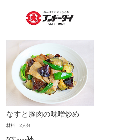
なすと豚肉の味噌炒め
材料 2人分
なす……3本