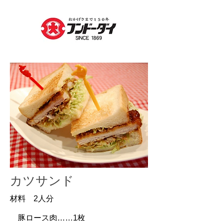
カツサンド
材料 2人分
豚ロース肉……1枚