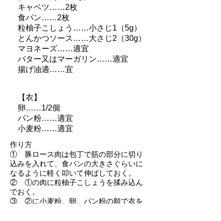
キャベツ……2枚
食パン……2枚
粒柚子こしょう……小さじ1（5g）
とんかつソース……大さじ2（30g）
マヨネーズ……適宜
バター又はマーガリン……適宜
揚げ油適……宜
【衣】
卵……1/2個
パン粉……適宜
小麦粉……適宜
作り方
① 豚ロース肉は包丁で筋の部分に切り
込みを入れて、食パンの大きさぐらいに
なるように軽く叩いて伸ばしておく。
② ①の肉に粒柚子こしょうを揉み込ん
でおく。
③ ②に小麦粉、卵、パン粉の順で衣を
つけて油で揚げる。
④ 食パンは軽くトーストし、マヨネー