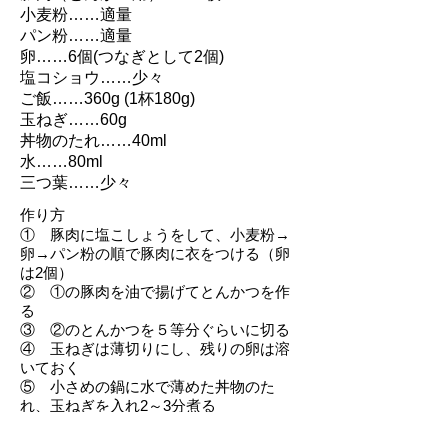
小麦粉……適量
パン粉……適量
卵……6個(つなぎとして2個)
塩コショウ……少々
ご飯……360g (1杯180g)
玉ねぎ……60g
丼物のたれ……40ml
水……80ml
三つ葉……少々
作り方
① 豚肉に塩こしょうをして、小麦粉→
卵→パン粉の順で豚肉に衣をつける（卵
は2個）
② ①の豚肉を油で揚げてとんかつを作
る
③ ②のとんかつを５等分ぐらいに切る
④ 玉ねぎは薄切りにし、残りの卵は溶
いておく
⑤ 小さめの鍋に水で薄めた丼物のた
れ、玉ねぎを入れ2～3分煮る
⑥ 切ったカツを並べて溶いた卵を流し
入れ、鍋をゆすりながら加熱し、卵が固