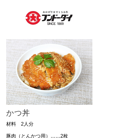
かつ丼
材料 2人分
豚肉（とんかつ用）……2枚