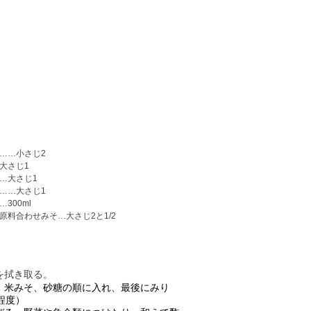
……小さじ2
大さじ1
…大さじ1
……大さじ1
300ml
原料合わせみそ…大さじ2と1/2
を拭き取る。
、米みそ、砂糖の順に入れ、最後にみり
程度）