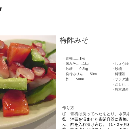
梅酢みそ
・青梅……1kg
​・米みそ……1kg
・しょうゆ
・砂糖……0.8kg
・砂糖……
・発行みりん……50ml
・料理酒…
・酢……50ml
・サラダ油
・だし汁……
・熊本県産
作り方
①
青梅は洗ってへたをとり、水気
② 消毒を済ませた密閉容器に青梅
ん、酢を入れ漬け込む。（1～2ヶ月