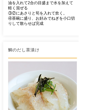
油を入れて2合の目盛まで水を加えて
軽く混ぜる
③②にあさりと筍を入れて炊く。
④茶碗に盛り、お好みでねぎを小口切
りして散らせば完成
鯛のだし茶漬け