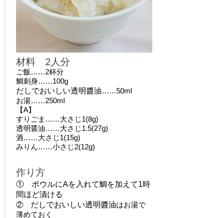
材料 2人分
ご飯……2杯分
鯛刺身……100g
だしでおいしい透明醬油
……50ml
お湯……250ml
【A】
すりごま……大さじ1(8g)
透明醤油……大さじ1.5(27g)
酒……大さじ1(15g)
みりん……小さじ2(12g)
作り方
①
ボウルにAを入れて鯛を加えて1時
間ほど漬ける
②
だしでおいしい透明醬油
はお湯で
薄めておく