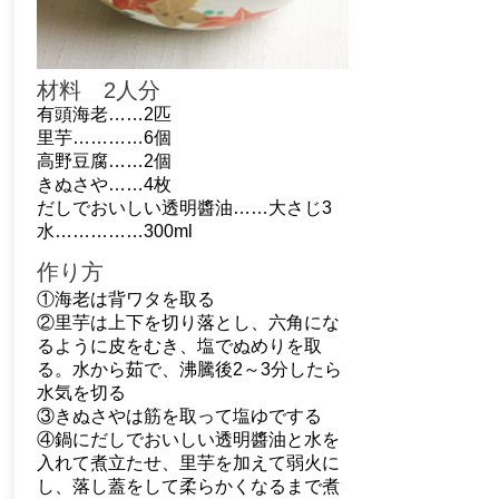
材料 2人分
有頭海老……2匹
里芋…………6個
高野豆腐……2個
きぬさや……4枚
だしでおいしい透明醬油
……大さじ3
水……………300ml
作り方
①海老は背ワタを取る
②里芋は上下を切り落とし、六角にな
るように皮をむき、塩でぬめりを取
る。水から茹で、沸騰後2～3分したら
水気を切る
③きぬさやは筋を取って塩ゆでする
④鍋にだしでおいしい透明醬油と水を
入れて煮立たせ、里芋を加えて弱火に
し、落し蓋をして柔らかくなるまで煮