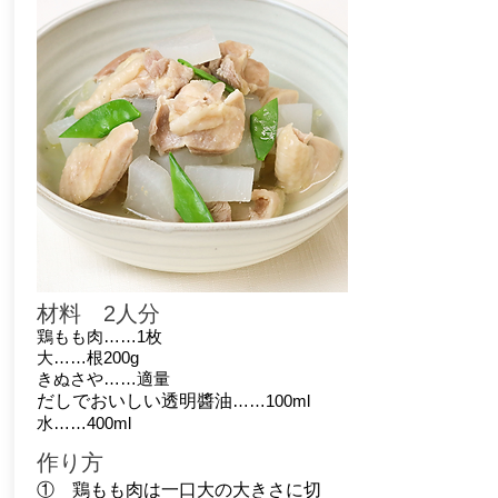
材料 2人分
鶏もも肉……1枚
大……根200g
きぬさや……適量
だしでおいしい透明醬油
……100ml
水……400ml
作り方
①
鶏もも肉は一口大の大きさに切