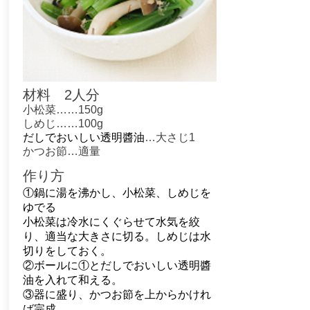
材料 2人分
小松菜……150g
しめじ
……100g
だしでおいしい透明醬油
…大さじ1
​かつお節…適量
作り方
①鍋に湯を沸かし、小松菜、しめじを
ゆでる
小松菜は冷水にくぐらせて水気を絞
り、適当な大きさに切る。しめじは水
切りをしておく。
②ボールに①と
だしでおいしい透明醬
油
を入れて和える。
③器に盛り、かつお節を上からかけれ
ば完成