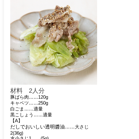
材料 2人分
豚ばら肉……120g
キャベツ……250g
白ごま……適量
黒こしょう……適量
【A】
だしでおいしい透明醬油……
大さじ
2(36g)
水小さじ1……(5g)