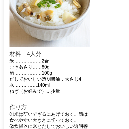
材料 4人分
米………………2合
むきあさり……80g
筍………………100g
だしでおいしい透明醬油…大さじ4
水……………140ml
ねぎ（お好みで）…少量
作り方
①米は研いでざるにあげておく。筍は
食べやすい大きさに切っておく。
②炊飯器に米とだしでおいしい透明醬