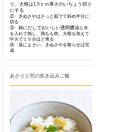
り、大根は1.5ｃｍ厚さのいちょう切り
にする
② きぬさやはさっと茹でて斜め半分に
切る
③ 鍋に
だしでおいしい透明醬油
と水
を入れて熱し、鶏もも肉、大根を加えて
中火で１０分ほど煮る
④ 器によそい、きぬさやを散らせば完
成
​あさりと筍の炊き込みご飯