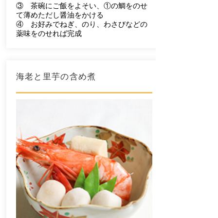
③ 茶碗にご飯をよそい、①の鯛をのせ
て薄めただし醤油をかける
④ お好みでねぎ、のり、わさびなどの
薬味をのせれば完成
​海老と里芋の含め煮