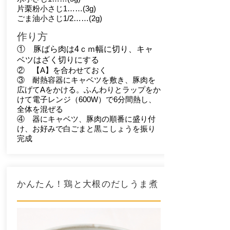
片栗粉小さじ1……(3g)
ごま油小さじ1/2……(2g)
作り方
①
豚ばら肉は4ｃｍ幅に切り、キャ
ベツはざく切りにする
② 【A】を合わせておく
③ 耐熱容器にキャベツを敷き、豚肉を
広げてAをかける。ふんわりとラップをか
けて電子レンジ（600W）で6分間熱し、
全体を混ぜる
④ 器にキャベツ、豚肉の順番に盛り付
け、お好みで白ごまと黒こしょうを振り
完成
かんたん！鶏と大根のだしうま煮