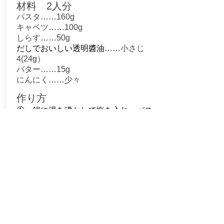
材料 2人分
パスタ……160g
キャベツ……100g
しらす……50g
だしでおいしい透明醬油
……小さじ
4(24g）
バター……15g
にんにく……少々
作り方
①
鍋に湯を沸かして塩を入れ、パス
タを茹でる
② キャベツはさっと茹でて食べやす
い大きさに切る
③ にんにくは刻んでおく
④ フライパンにバターを熱し、焦が
さないようににんにくを炒める
⑤ 香りがたったら切ったキャベツと
しらすを入れ、さっと炒める
⑥ 茹でて湯をきったパスタを入れ、
だしでおいしい透明醬油
を加えて味が