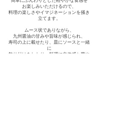
簡単にふんわりとした軽やかな食感を
お楽しみいただけるので、
料理の楽しさやイマジネーションを掻き
立てます。
ムース状でありながら、
九州醤油の甘みや旨味が感じられ、
寿司の上に載せたり、皿にソースと一緒
に
飾り付けをしたり、料理に立体感と華や
かさ、
そしてサプライズをプラスできる逸品で
す。
購入はこちら