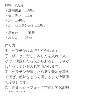
材料 2人分
・透明醤油……50cc
・ゼラチン……1g
・水……40cc
・水（ゼラチン用）…10cc
・昆布だし……適量
・みりん……25cc
作り方
① ゼラチンは水でふやかします。
② 鍋に水、だし、みりんを入れて火に
かけ、沸騰したら火からおろし、ふやか
したゼラチンを入れて溶かします。
③ ゼラチンが溶けたら透明醤油を加え
て混ぜ、粗熱をとって固まるまで冷蔵庫
で冷やします。
④ 固まったらフォークで崩してお刺身
などに乗せます。