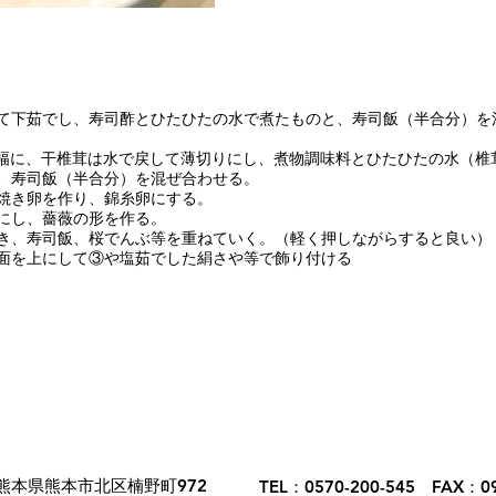
下茹でし、寿司酢とひたひたの水で煮たものと、寿司飯（半合分）を
幅に、干椎茸は水で戻して薄切りにし、煮物調味料とひたひたの水（椎茸
、寿司飯（半合分）を混ぜ合わせる。
焼き卵を作り、錦糸卵にする。
にし、薔薇の形を作る。
き、寿司飯、桜でんぶ等を重ねていく。（軽く押しながらすると良い）
面を上にして③や塩茹でした絹さや等で飾り付ける
熊本県熊本市北区楠野町972
TEL：0570-200-545 FAX：09