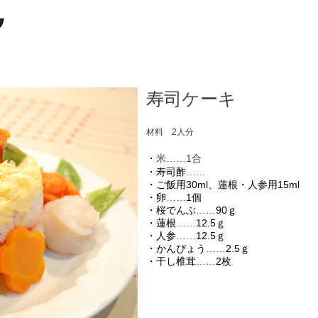
寿司ケーキ
材料 2人分
​・
米……1合
・寿司酢
……
・ご飯用30ml、蓮根・人参用15ml
・卵
……
1個
・桜でんぶ
……
90ｇ
・蓮根
……
12.5ｇ
・人参
……
12.5ｇ
・かんぴょう
……
2.5ｇ
・干し椎茸
……
2枚