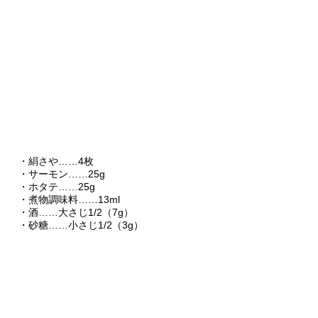
・絹さや……4枚
・サーモン……25g
・ホタテ……25g
・煮物調味料……13ml
・酒……大さじ1/2（7g）
・砂糖……小さじ1/2（3g）