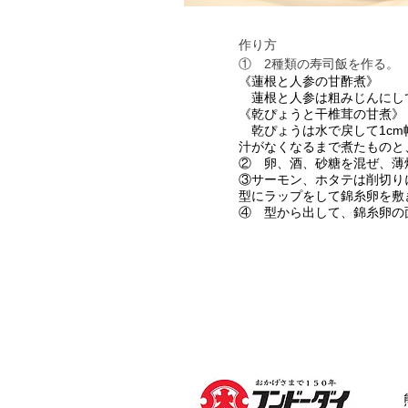
作り方
①
2種類の寿司飯を作る。
《蓮根と人参の甘酢煮》
蓮根と人参は粗みじんにして
《乾ぴょうと干椎茸の甘煮》
乾ぴょうは水で戻して1cm
汁がなくなるまで煮たものと
② 卵、酒、砂糖を混ぜ、薄
③サーモン、ホタテは削切り
型にラップをして錦糸卵を敷
④ 型から出して、錦糸卵の